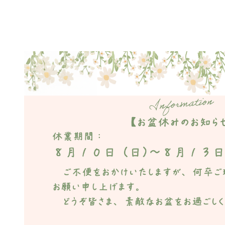
メ
イ
ン
コ
ン
テ
ン
ツ
へ
移
動