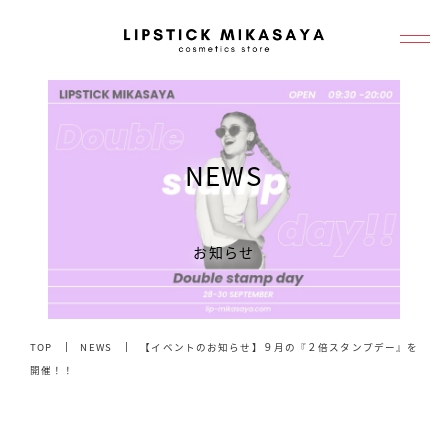
メ
イ
ン
コ
ン
NEWS
テ
ン
ツ
お知らせ
へ
移
動
TOP
NEWS
【イベントのお知らせ】９月の『２倍スタンプデー』を
開催！！