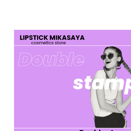
メ
イ
ン
コ
ン
テ
ン
ツ
へ
移
動