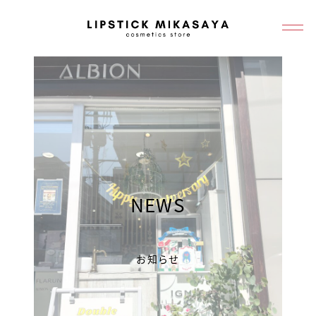
メ
イ
ン
コ
ン
テ
ン
ツ
へ
NEWS
移
動
お知らせ