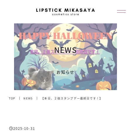
メ
イ
ン
コ
ン
NEWS
テ
ン
ツ
お知らせ
へ
移
動
TOP
NEWS
【本日、２倍スタンプデー最終日です！】
2025-10-31