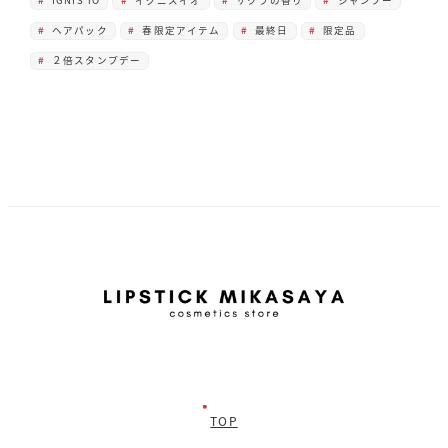
IGNIS iO
イグニスイオ
サクラの香り
シャンプー
ヘアパック
春限定アイテム
最終日
限定品
２倍スタンプデー
TOP