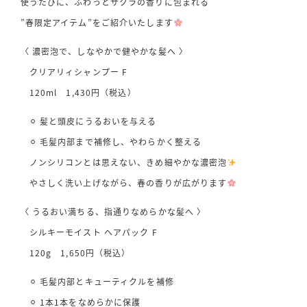
使うたびに、ふわっとサクラの香りに包まれる
”春限定アイテム”をご紹介いたします
〈 濃密泡で、しなやかで健やかな髪へ 〉
クリアリィシャンプー F
120ml 1,430円（税込）
⚪︎ 髪と頭皮にうるおいを与える
⚪︎ 毛髪内部まで補修し、やわらかく整える
ノンシリコンとは思えない、きめ細やかな濃密泡
やさしく洗い上げながら、春の香りが広がります
〈 うるおい満ちる、指通りなめらかな髪へ 〉
シルキーモイスト ヘアパック F
120g 1,650円（税込）
⚪︎ 毛髪内部とキューティクルを補修
⚪︎ 1本1本をなめらかに保護