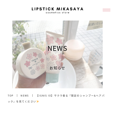
メ
イ
ン
コ
ン
テ
NEWS
ン
ツ
へ
お知らせ
移
動
TOP
NEWS
【IGNIS iO】サクラ香る『限定のシャンプー&ヘアパ
ック』を見てください