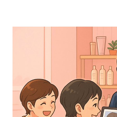
メ
イ
ン
コ
ン
テ
ン
ツ
へ
移
動