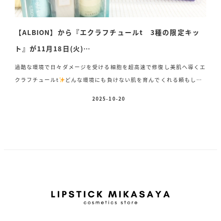
【ALBION】から『エクラフチュールt 3種の限定キッ
ト』が11月18日(火)…
過酷な環境で日々ダメージを受ける細胞を超高速で修復し美肌へ導くエ
クラフチュールt
どんな環境にも負けない肌を育んでくれる頼もしい
美容液のスペシャル限定キットが11月18日(火)に限定発売します♡ ⚪︎
2025-10-20
投稿日
アルビオン エクラフチュールt 60mlキット 本体キット 15,400円
(税込) 今回レフィル のキットも
レフィル キット 14,850円(税
込) 〈セット内容〉 ・アルビオン エクラフチュールt〈美容
液〉 60ml(本体)/(レフィル ) ・アルビオン フローラドリップ
s〈化粧液〉 24ml ・アルビオン 薬用スキンコンディショナーエ
ッセン […]