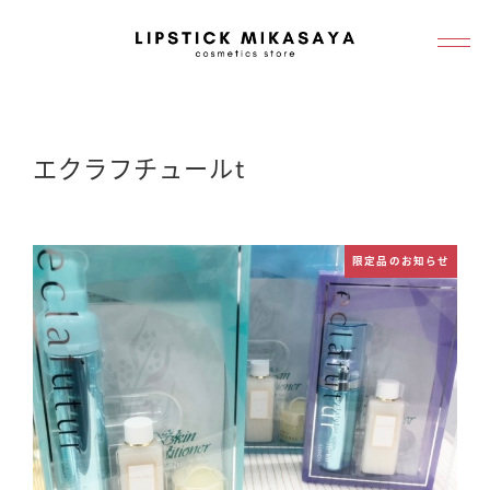
メ
イ
ン
コ
ン
エクラフチュールt
テ
ン
ツ
限定品のお知らせ
へ
移
動