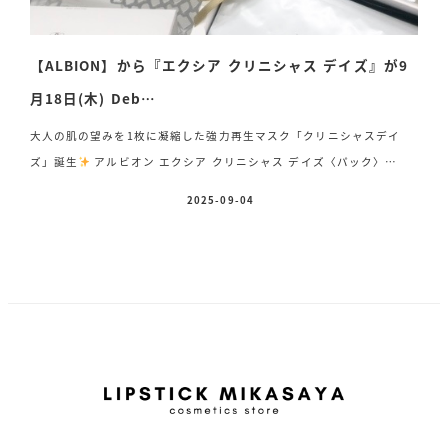
【ALBION】から『エクシア クリニシャス デイズ』が9
月18日(木) Deb…
大人の肌の望みを1枚に凝縮した強力再生マスク「クリニシャスデイ
ズ」誕生
アルビオン エクシア クリニシャス デイズ〈パック〉
19ml×28枚 22,000円(税込)香り フローラルウッディムスキー2025
2025-09-04
投稿日
年9月18日(木)新発売
マッサージしなくても貼り付けるだけでリセッ
ト再生できる培養マスク
1枚にたっぷり19mlでかなりの充実感♡オ
リジナルマスクでピタッと吸いつくようなオーダーフィットマスクが再
生医療やサプリに使われている美容成分を余すところなく肌へ送り続け
ます
ダメージ肌をしっかり再生、抗老化、損傷治癒生まれ […]