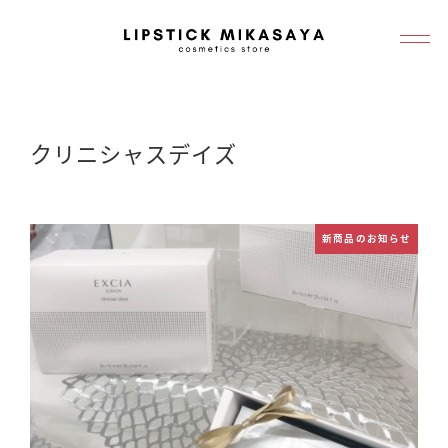
メ
イ
ン
コ
ン
クリニシャスデイズ
テ
ン
ツ
新商品のお知らせ
へ
移
動