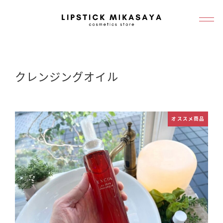
メ
イ
ン
コ
ン
クレンジングオイル
テ
ン
ツ
オススメ商品
へ
移
動