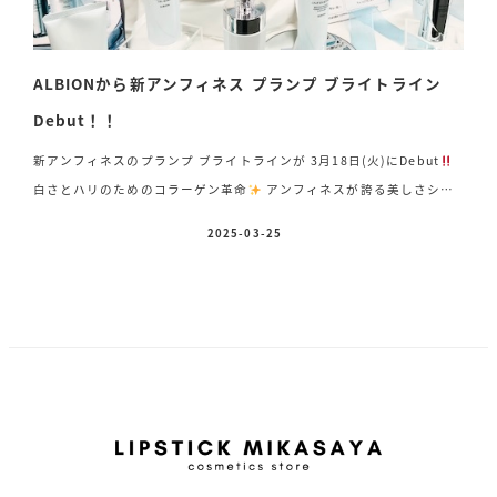
ALBIONから新アンフィネス プランプ ブライトライン
Debut！！
新アンフィネスのプランプ ブライトラインが 3月18日(火)にDebut
白さとハリのためのコラーゲン革命
アンフィネスが誇る美しさシワ
改善、美白有効成分ナイアシンアミド明るさとハリに満ちた美しい肌へ
2025-03-25
投稿日
○美白明るく澄みわたる透明感○ハリ弾むようにひきしまる肌 ビタ
ミン配合クレンジング
♦️
アンフィネスメルトフォースVクレンジングオ
イル150g 4,950円(税込) ストレス脂質クリア洗顔
♦️
アンフィネスフロ
ートリリース ジェルウォッシュ〈洗顔料〉150ml 4,180円(税込) […]