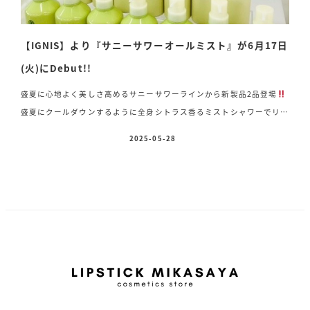
【IGNIS】より『サニーサワーオールミスト』が6月17日
(火)にDebut!!
盛夏に心地よく美しさ高めるサニーサワーラインから新製品2品登場
盛夏にクールダウンするように全身シトラス香るミストシャワーでリフ
レッシュ
たっぷりのうるおいを補給できる全身用化粧水!
イグニス
2025-05-28
投稿日
サニーサワーオールミスト〈全身用化粧水〉 300g 3,300円(税込)香
り ビターフレッシュシトラス2025年6月17日(火)発売 髪、顔、身体
全身に使えるミストシャワー♡ 〈オススメ〉
お風呂上がりのクール
ダウンに
ジム、ヨガなど運動の後に
気分をリフレッシュしたい時に
プレ […]