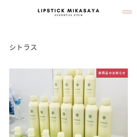
メ
イ
ン
コ
ン
シトラス
テ
ン
ツ
新商品のお知らせ
へ
移
動