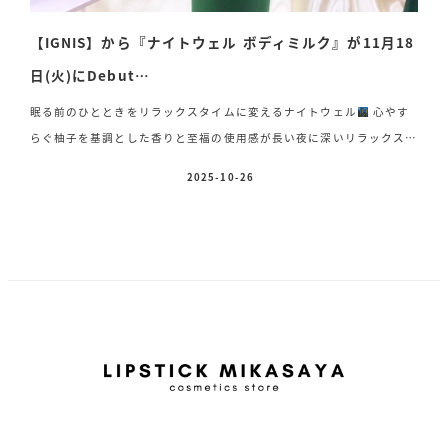
【IGNIS】から『ナイトウェル ボディミルク』が11月18
日(火)にDebut…
眠る前のひとときをリラックスタイムに変えるナイトウェル
心やす
らぐ柚子を基調とした香りと至福の使用感が長い夜に深いリラックスを
もたらし、快眠へと誘います
そんなナイトウェルシリーズから乾燥
2025-10-26
投稿日
し硬くなりがちな肌をやわらげながらしっとり潤すボディミルクが新登
場
乾燥によって硬くなった肌をやわらげ、潤いで満たしながら滞っ
ためぐりを改善！しっとりしなやかな肌へ導くボディミルク♡ イグ
ニス ナイトウェル ボディミルク 240ml 4,400円(税込) 香り シ
トラスウッディ 2025年11月18日(火)新発売 一日の終わりにしっとり
ボディミルクで乾燥 […]