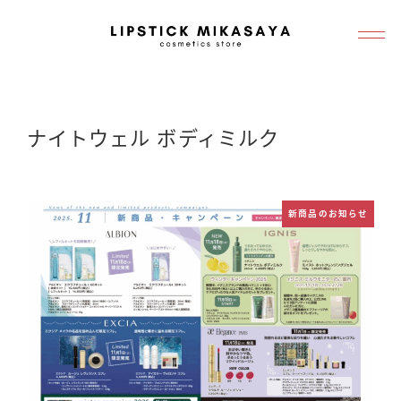
メ
イ
ン
コ
ン
ナイトウェル ボディミルク
テ
ン
ツ
新商品のお知らせ
へ
移
動