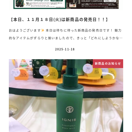
【本日、１１月１８日(火)は新商品の発売日！！】
おはようございます
本日は待ちに待った新商品の発売日です！ 魅力
的なアイテムがずらりと揃いましたので、きっと「どれにしようかな」
と心惹かれる商品が見つかるはずです！ 気になることがございました
2025-11-18
投稿日
ら、どうぞお気軽にスタッフまでお声がけくださいませ♪ 新発売の商
品ラインアップ どの商品も、この季節の新しい毎日に彩りを添えてく
新商品のお知らせ
れる特別なアイテムです
ぜひ店頭でご覧いただき、ご自身にぴった
りのアイテムを見つけてくださいね
スタッフ一同、皆さまのご来店
を心よりお待ちしております