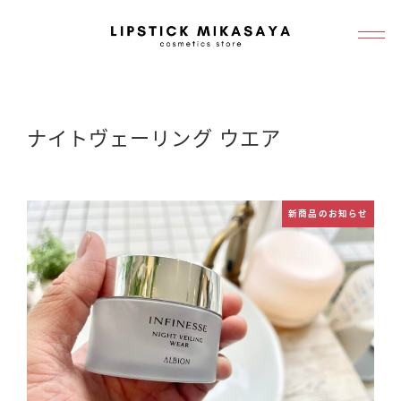
メ
イ
ン
コ
ン
ナイトヴェーリング ウエア
テ
ン
ツ
新商品のお知らせ
へ
移
動