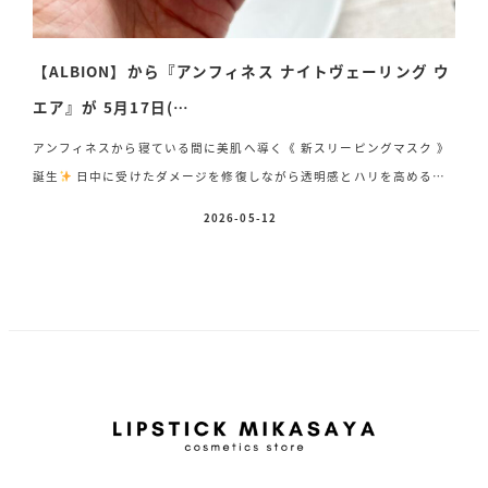
【ALBION】から『アンフィネス ナイトヴェーリング ウ
エア』が 5月17日(…
アンフィネスから寝ている間に美肌へ導く《 新スリーピングマスク 》
誕生
日中に受けたダメージを修復しながら透明感とハリを高めるつ
ややかで透明感のあるハリ肌へ導く塗るスリーピングマスク
アン
2026-05-12
投稿日
フィネス ナイトヴェーリング ウエア〈夜用ジェル状パック〉
50g 8,800円(税込) 香り フローラルグリーンウッディ 2026年5
月17日(日)新発売 今、注目の〝睡眠美容〟寝ている間に日中のダメー
ジを回復させ翌朝驚くほどの透明感
疲れがとれると肌色も明るくなり
ます♪ ひやりとした感触もこれからの季節気持ちがいい♡高級感のあ
るすりガラスのデ […]