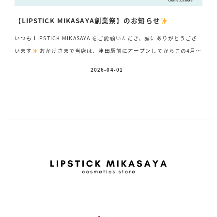
【LIPSTICK MIKASAYA創業祭】のお知らせ
いつも LIPSTICK MIKASAYA をご愛顧いただき、誠にありがとうござ
います
おかげさまで当店は、津田駅前にオープンしてからこの4月で
39周年を迎えることができました
これまで支えてくださった皆さま
2026-04-01
投稿日
へ、心より感謝申し上げます
そして――昨年大好評をいただいたあ
のイベントを、今年も開催いたします！ 4月28日(火)・29日(水・祝)・
30日(木)の3日間の『2倍スタンプデー』と同時に『LIPSTICK
MIKASAYA 創業祭』をW開催いたします
期間中は、税込 5,500円お
買い上げごとに抽選券を1枚プレゼント&#x1 […]