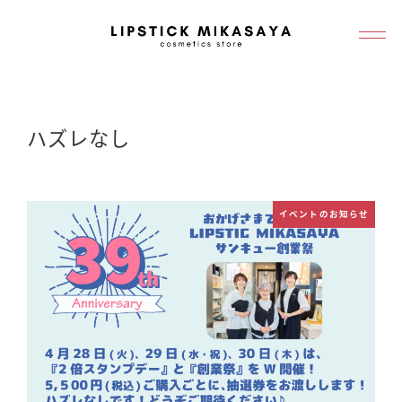
メ
イ
ン
コ
ン
ハズレなし
テ
ン
ツ
イベントのお知らせ
へ
移
動