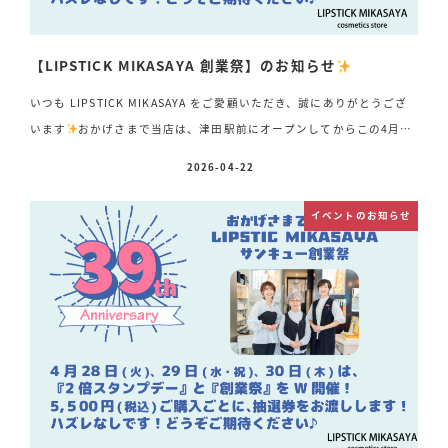
【LIPSTICK MIKASAYA 創業祭】のお知らせ
いつも LIPSTICK MIKASAYA をご愛顧いただき、誠にありがとうござ
います
おかげさまで当店は、津田駅前にオープンしてからこの4月で
39周年を迎えることができました
これまで支えてくださった皆さま
2026-04-22
投稿日
へ心より感謝申し上げます
そして――昨年大好評をいただいたあの
イベントを、今年も開催いたします!4月28日(火)・29日(水・祝)・30
イベントのお知らせ
日(木)の3日間は『2倍スタンプデー』と同時に『LIPSTICK MIKASAYA
創業祭』をW開催いたします
期間中は、税込 5,500円お買い上げご
とに抽選券を1枚プレゼント& […]