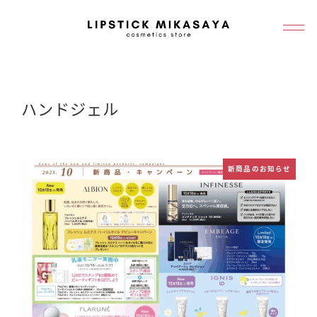
メ
イ
ン
コ
ン
ハンドジェル
テ
ン
ツ
新商品のお知らせ
へ
移
動