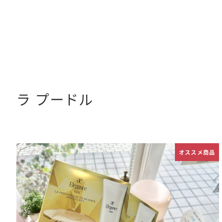
メ
イ
ン
コ
ン
ラ プードル
テ
ン
ツ
へ
オススメ商品
移
動