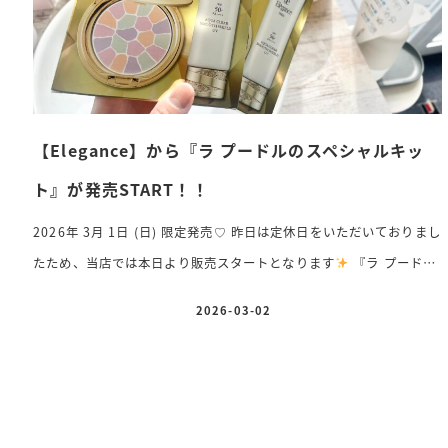
【Elegance】から『ラ プードルのスペシャルキッ
ト』が発売START！！
2026年 3月 1日 (日) 限定発売♡ 昨日は定休日をいただいておりまし
たため、当店では本日より販売スタートとなります
『ラ プード
ル』シリーズ誕生35周年を記念して、大人気カラー「I」に、今の季
2026-03-02
投稿日
節にぴったりの【アクア スムースシールドUV】をセットにしたスペ
シャルキット2種が限定登場いたしましたっ！！ ⚪︎エレガンス ラ プ
ードル オートニュアンス スペシャルキット 13,200円（税込）
《セット内容》 ・ラ プードル オートニュアンス I〈フェイスパ