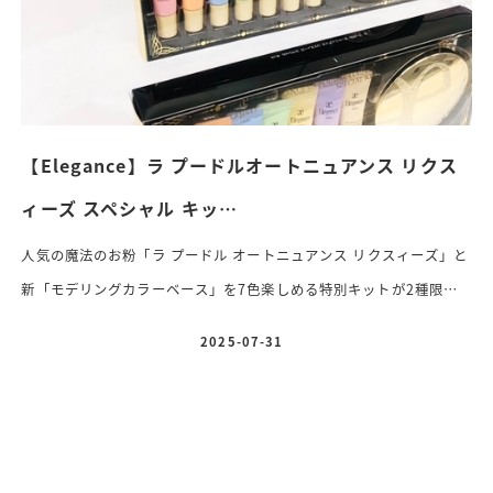
【Elegance】ラ プードルオートニュアンス リクス
ィーズ スペシャル キッ…
人気の魔法のお粉「ラ プードル オートニュアンス リクスィーズ」と
新「モデリングカラーベース」を7色楽しめる特別キットが2種限定
発売♡ 2025年9月2日(火)限定発売
♦️
ラ プードルオートニュアンス
2025-07-31
投稿日
リクスィーズ スペシャル キット18,700円(税込) 色数 2種 〈セット
内容〉⚪︎エレガンス ラ プードルオートニュアンス リクスィーズ(本
体)I又はⅧ〈フェイスパウダー〉27g⚪︎エレガンス モデリングカラー
ベースPK100 / OR200 / BU300 / GR400 / YE401 / LV600 […]