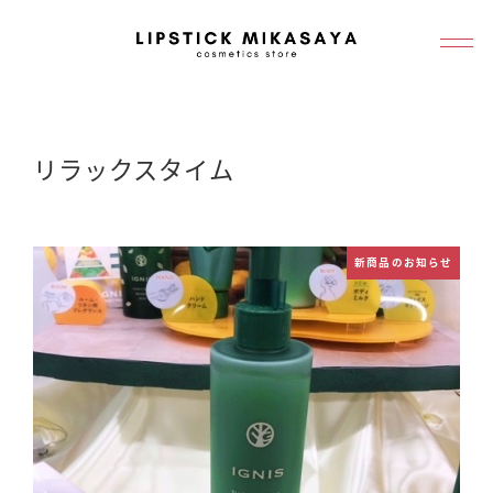
メ
イ
ン
コ
ン
リラックスタイム
テ
ン
ツ
新商品のお知らせ
へ
移
動