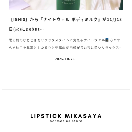
【IGNIS】から『ナイトウェル ボディミルク』が11月18
日(火)にDebut…
眠る前のひとときをリラックスタイムに変えるナイトウェル
心やす
らぐ柚子を基調とした香りと至福の使用感が長い夜に深いリラックスを
もたらし、快眠へと誘います
そんなナイトウェルシリーズから乾燥
2025-10-26
投稿日
し硬くなりがちな肌をやわらげながらしっとり潤すボディミルクが新登
場
乾燥によって硬くなった肌をやわらげ、潤いで満たしながら滞っ
ためぐりを改善！しっとりしなやかな肌へ導くボディミルク♡ イグ
ニス ナイトウェル ボディミルク 240ml 4,400円(税込) 香り シ
トラスウッディ 2025年11月18日(火)新発売 一日の終わりにしっとり
ボディミルクで乾燥 […]