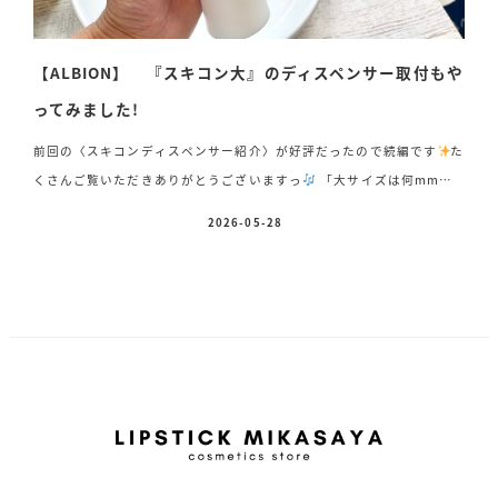
【ALBION】 『スキコン大』のディスペンサー取付もや
ってみました!
前回の〈スキコンディスペンサー紹介〉が好評だったので続編です
た
くさんご覧いただきありがとうございますっ
「大サイズは何mmな
の!?」 気になっている方も多いと思い、早速試してみました♪ 私の
2026-05-28
投稿日
サイズ感では、ズバリ!【50mmでカット】でした! 今回は「私のサイズ
感を信じる!」方向けに、先にストローをカットする手順でご紹介しま
す
① スキコンのサイズを確認
※165ml(中サイズ)と330ml(大サイ
ズ)では長さが変わりますので、 本体容量を必ずご確認ください! ②
ストローを斜めカット
&#x2728 […]