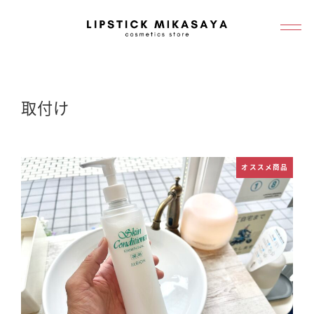
メ
イ
ン
コ
ン
取付け
テ
ン
ツ
オススメ商品
へ
移
動