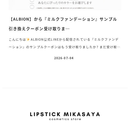
【ALBION】から『ミルクファンデーション』サンプル
引き換えクーポン受け取りま…
こんにちは
ALBION公式LINEから配信されている『ミルクファンデ
ーション』のサンプルクーポンはもう受け取りましたか? まだ受け取っ
ていない方は、この機会にぜひALBION公式LINEへご登録いただき、
2026-07-04
投稿日
《サンプルクーポン》をお受け取りください♪ 今回の新作『ミルクフ
ァンデーション』は、なんと全8色展開! これまで以上に幅広い肌色に
対応し、新たに加わった「035」は、サンプルをお試しになった方々か
ら人気のカラーです
さらに「070」は、私も実際に試してみました
が、男性でも自然になじみやすく、とても使いやすいカラーでした
店頭では、お一人おひとり […]