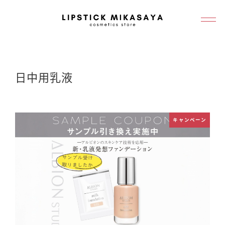
メ
イ
ン
コ
ン
日中用乳液
テ
ン
ツ
キャンペーン
へ
移
動