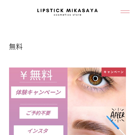
メ
イ
ン
コ
ン
無料
テ
ン
ツ
キャンペーン
へ
移
動