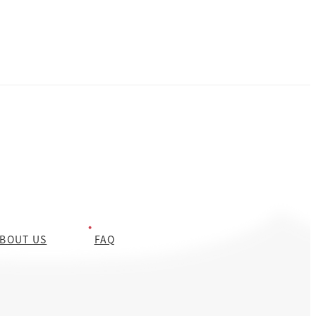
ート状美容液〉2枚入り×4包(4回分) 美容成分を贅沢配合毎日のスペ
シャルケア美容液→ヒアルロン酸など5種の美容成分わ配合。角層の
すみずみへ届ける肌本来の再生力と自己回復力を高めるハリ肌に導く
[…]
BOUT US
FAQ