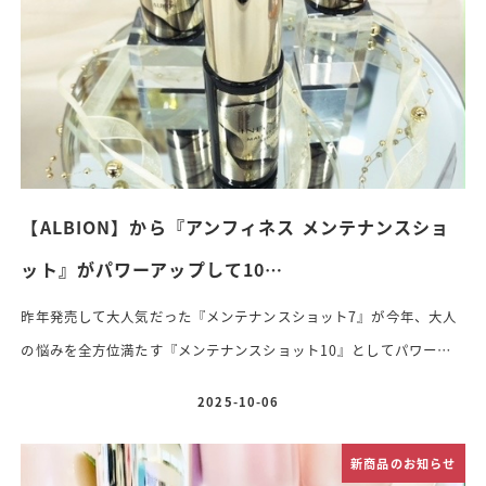
の凄いところ
& […]
【ALBION】から『アンフィネス メンテナンスショ
ット』がパワーアップして10…
昨年発売して大人気だった『メンテナンスショット7』が今年、大人
の悩みを全方位満たす『メンテナンスショット10』としてパワーア
ップリニューアルします
10種類のビタミンCの相乗効果でシワ、
2025-10-06
投稿日
たるみなどのあらゆるエイジングダメージを改善！全方位隙のないハ
リ肌へ導く、1ヶ月集中スペシャルメンテナンス美容液
⚪︎アンフィ
新商品のお知らせ
ネス メンテナンスショット10〈美容液〉 24ml 13,200円（税