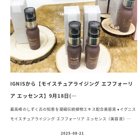
t〈美容液〉 60ml(本体)/(レフィル ) ・アルビオン フローラ
ドリップs〈化粧液〉 24ml ・アルビオン 薬用スキンコンディ
ショナーエッセン […]
IGNISから【モイスチュアライジング エフフォーリ
ア エッセンス】9月18日(…
最高峰のしずく古の知恵を凝縮伝統植物エキス配合美容液
♦️
イグニス
モイスチュアライジング エフフォーリア エッセンス〈美容液〉
40ml 13,200円(税込)2025年9月18日(木)新発売 肌のエイジングの
2025-08-21
投稿日
原因となる火種を解消して根源からハリ、うるおいでみたしツヤ肌を