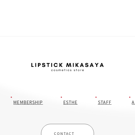
や肌変化を即実感♡トータルケアで全方位から美肌へ導いてくれます
♪ 4つの美肌必須成分をダイレクトにチャージし、うるおい、ハリ、
ツヤがあふれる美しい肌へ導く。塗る美容点滴クリーム。
♦️
フラルネ
コクメルティ クリーム30g 6,600円(税込)香り スパイシーハ […]
MEMBERSHIP
ESTHE
STAFF
A
CONTACT