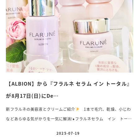
込） 香り フレッシュシトラス 2025年10月18日(土)発売 3種の
ビタミンCを新たに配合し、シワたるみ改善！老化ダメージ抑制効果
が新たに加わりパワーア […]
【ALBION】から『フラルネ セラム イン トータル』
が8月17日(日)にDe…
新フラルネの美容液とクリームご紹介
1本で毛穴、乾燥、小じわ
などあらゆる気がかりを一気に解消!
♦️
フラルネセラム イン トータ
ル〈美容液〉40ml 5,500円(税込)香り スパイシーハーバル2025年
2025-07-19
投稿日
8月17日(日)発売 うるおいの密度に着目!その人にとって欲しい効果