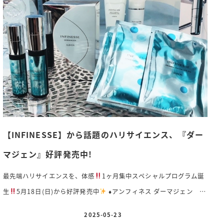
アイテムのご紹介です
アルビオン エクシアダブルキーアドバンス
セラム〈美容液〉40ml 16,500円(税抜)香り シトラスハーバルウッ
ディ 栄養のかたまりと酵 […]
【INFINESSE】から話題のハリサイエンス、『ダー
マジェン』好評発売中!
最先端ハリサイエンスを、体感
1ヶ月集中スペシャルプログラム誕
生
5月18日(日)から好評発売中
♦️
アンフィネス ダーマジェン
16,500円(税込) 〈セット内容〉⚪︎アンフィネス ダーマジェンセラム
2025-05-23
投稿日
B T〈美容液〉30ml ⚪︎アンフィネス ダーマジェンフィラーHK〈シ