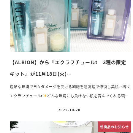
ルキット】『アルビオン 70th アニバーサリーキット A』 9,350円
(税込) 人気美容液『エク […]
【ALBION】から『エクラフチュールt 3種の限定
キット』が11月18日(火)…
過酷な環境で日々ダメージを受ける細胞を超高速で修復し美肌へ導く
エクラフチュールt
どんな環境にも負けない肌を育んでくれる頼も
しい美容液のスペシャル限定キットが11月18日(火)に限定発売しま
2025-10-20
投稿日
す♡ ⚪︎アルビオン エクラフチュールt 60mlキット 本体キット
15,400円(税込) 今回レフィル のキットも
レフィル キット
新商品のお知らせ
14,850円(税込) 〈セット内容〉 ・アルビオン エクラフチュール