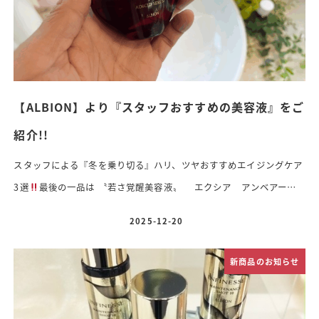
【ALBION】より『スタッフおすすめの美容液』をご
紹介!!
スタッフによる『冬を乗り切る』ハリ、ツヤおすすめエイジングケア
3選
最後の一品は 〝若さ覚醒美容液〟 エクシア アンベアージ
ュ アディシッドセラム〈美容液〉 40ml 22,000円(税込) ほんの
2025-12-20
投稿日
り赤色はエネルギーの色
3つの酸配合で働く細胞に目覚めさせる細
胞メンテナンスケア
システムフリーで洗顔後、化粧水前後などどの
新商品のお知らせ
タイミングでつけていただいてもオッケー
スーッと浸透してつ
けた後のツルツル感がわかりやすい
即実感できるのがアディシッド