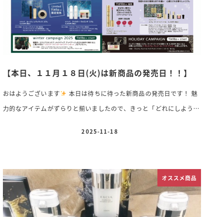
【本日、１１月１８日(火)は新商品の発売日！！】
おはようございます
本日は待ちに待った新商品の発売日です！ 魅
力的なアイテムがずらりと揃いましたので、きっと「どれにしようか
な」と心惹かれる商品が見つかるはずです！ 気になることがござい
2025-11-18
投稿日
ましたら、どうぞお気軽にスタッフまでお声がけくださいませ♪ 新
発売の商品ラインアップ どの商品も、この季節の新しい毎日に彩り
を添えてくれる特別なアイテムです
ぜひ店頭でご覧いただき、ご
オススメ商品
自身にぴったりのアイテムを見つけてくださいね
スタッフ一同、
皆さまのご来店を心よりお待ちしております