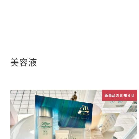
メ
イ
ン
コ
ン
美容液
テ
ン
ツ
へ
新商品のお知らせ
移
動