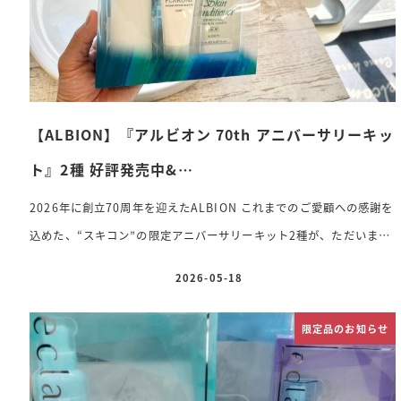
【ALBION】『アルビオン 70th アニバーサリーキッ
ト』2種 好評発売中&…
2026年に創立70周年を迎えたALBION これまでのご愛顧への感謝を
込めた、“スキコン”の限定アニバーサリーキット2種が、ただいま大
好評発売中です
季節の変わり目や、これから迎える暑い季節紫外
2026-05-18
投稿日
線・汗・皮脂・エアコンによる乾燥など、夏のお肌は意外と過酷…
そんな時こそ、長年愛され続ける「薬用スキンコンディショナー」を
限定品のお知らせ
味方に!うるおいと透明感のある、健やかな肌へ導いてくれます
━━━━━━━━━━━━━━━ 【約2ヵ月サイズ 330ml スペシャ