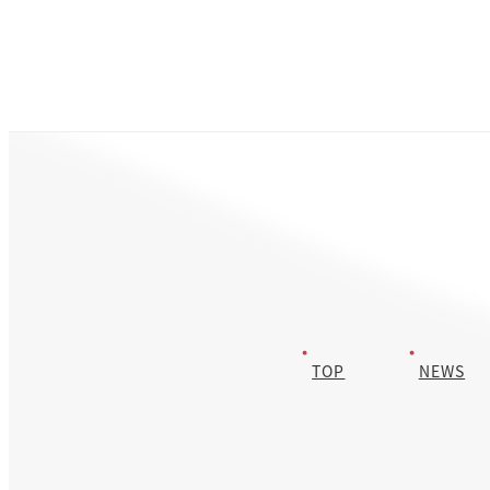
叶える美容液誕生
コクのある糸ひくベースが肌に絡みつくように
じっくり浸透して充実感たっぷり
残暑肌(秋肌)を漢方ケアで根源改
善♡炎症を徹底的に抑制し肌内部を活性!免疫力強化してくれます♪
今年の秋は『エフフォーリアエッセンス』で夏肌をしっかりリセット
しましょう&#x2 […]
TOP
NEWS