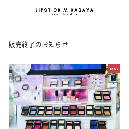
メ
イ
ン
コ
ン
販売終了のお知らせ
テ
ン
ツ
news
へ
移
動