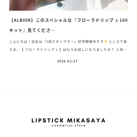
【ALBION】このスペシャルな『フローラドリップ s 160
キット』見てくださ…
こんにちは！当店は『2倍スタンプデー』好評開催中です
ところで皆
さま、【 フローラドリップ s 】はもうお試しになりましたか？ 人気の
限定キット『フローラドリップ s 160キット』が当店に”わずかながら”
2026-02-27
投稿日
まだご用意ございます
気になっている方は、ぜひお早めにお問い合わ
せください！ 《フローラドリップ s の魅力》季節の変わり目や寒暖差
で揺らぎやすいこの時期。フローラのやさしい香りに包まれるひととき
は、心までほっと落ち着く時間に。 肌に寄り添うように働きかけ、う
るおいと透明感に満ちた輝く美肌へと導きます
【 アルビオン フロー
ラドリップ s 16 […]