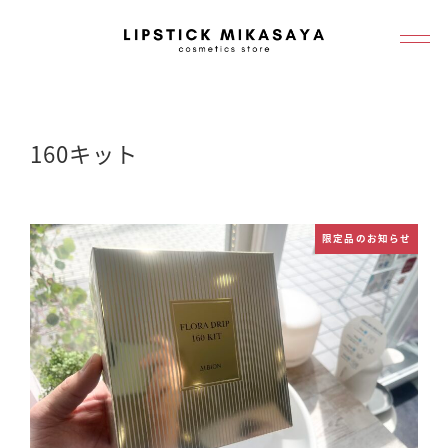
メ
イ
ン
コ
ン
160キット
テ
ン
ツ
限定品のお知らせ
へ
移
動