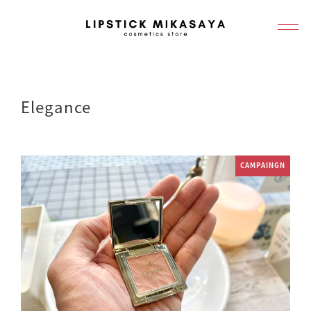
メ
イ
ン
コ
ン
Elegance
テ
ン
ツ
CAMPAINGN
へ
移
動