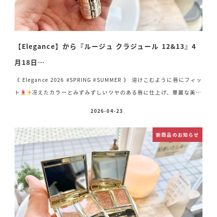
【Elegance】から『ルージュ クラジュール 12&13』4
月18日…
《 Elegance 2026 #SPRING #SUMMER 》 溶けこむように唇にフィッ
ト
冴えたカラーとみずみずしいツヤのある唇に仕上げ、華麗な美し
さが続くリップスティックから、新色が登場！！ 新2色 各 4,180円
2026-04-23
投稿日
（税込） 【 Classy Style 】 品の良さとナチュラルさを感じるクラッ
シィなメイク⚪︎エレガンス ルージュクラジュール 12 ブラウンがかっ
新商品のお知らせ
た深みのあるレッド
【 Urban Chic 】 都会的で颯爽としたクール
な印象のアーバンシックなメイク⚪︎エレガンス ルージュクラジュール
13 パー […]