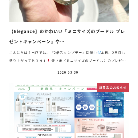
【Elegance】のかわいい『ミニサイズのプードル プレ
ゼントキャンペーン』や…
こんにちは♪当店では、『2倍スタンプデー』開催中
本日、2日目も
盛り上がっております
皆さま〈ミニサイズのプードル〉のプレゼン
トキャンペーンをご存知ですか
【Elegance】では《 SPRING
2026-03-30
投稿日
CAMPAIGN 》を実施中です
対象商品(いずれかを含む)・シルキー リ
クイッドアイズ N・エアリー リクイッド ファンデーション・モデリン
新商品のお知らせ
グ カラーベース UV 11,000円(税込)以上お買い上げの方へ 『ラ プー
ドル オートニュアンス I 』限定ミニサイズをプレゼントしております
[…]