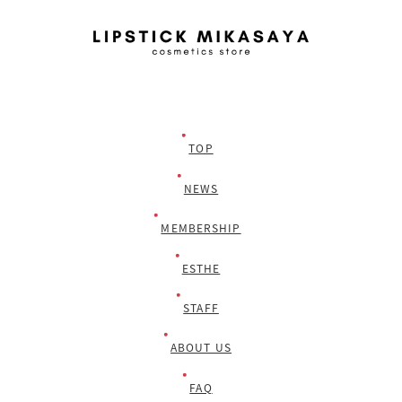
ー
ジ
送
り
TOP
NEWS
MEMBERSHIP
ESTHE
STAFF
ABOUT US
FAQ