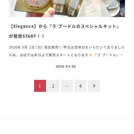
【Elegance】から『ラ プードルのスペシャルキット』
が発売START！！
2026年 3月 1日 (日) 限定発売♡ 昨日は定休日をいただいておりました
ため、当店では本日より販売スタートとなります
『ラ プードル』シ
リーズ誕生35周年を記念して、大人気カラー「I」に、今の季節にぴっ
2026-03-02
投稿日
たりの【アクア スムースシールドUV】をセットにしたスペシャルキッ
ト2種が限定登場いたしましたっ！！ ⚪︎エレガンス ラ プードル オー
投
1
2
…
4
トニュアンス スペシャルキット 13,200円（税込） 《セット内
容》 ・ラ プードル オートニュアンス I〈フェイスパウダ
稿
ー〉 8.8g（現品） ・アクア スムースシールドUV〈フェイ
ス・デコルテ用日焼け止め／メイ […]
の
ペ