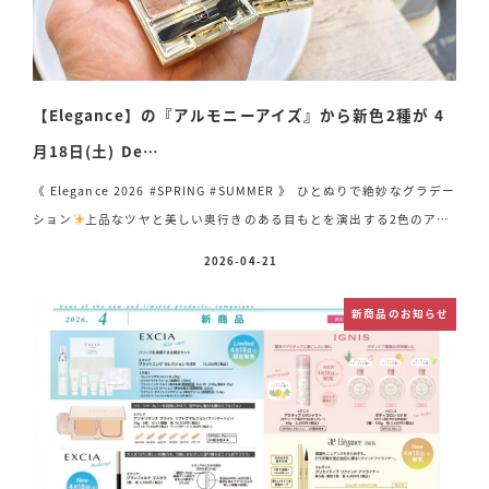
【Elegance】の『アルモニーアイズ』から新色2種が 4
月18日(土) De…
《 Elegance 2026 #SPRING #SUMMER 》 ひとぬりで絶妙なグラデー
ション
上品なツヤと美しい奥行きのある目もとを演出する2色のアイ
カラーパレットから、新色が登場!! 新2種 各 3,850円（税込） 【
2026-04-21
投稿日
Classy Style 】 品の良さとナチュラルさを感じるクラッシィなメイ
ク⚪︎エレガンス アルモニーアイズ 11 質感を楽しめる、軽やかブラウ
新商品のお知らせ
ンで上品に
【 Urban Chic 】 都会的で颯爽としたクールな印象の
アーバンシックなメイク⚪︎エレガンス アルモニーアイズ 12 深みと抜
け感のバランスで洗練さ […]