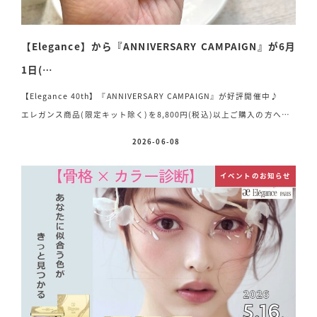
【Elegance】から『ANNIVERSARY CAMPAIGN』が6月
1日(…
【Elegance 40th】『ANNIVERSARY CAMPAIGN』が好評開催中♪
エレガンス商品(限定キット除く)を8,800円(税込)以上ご購入の方へ
《カランドゥ フェイス BE401》(限定ミニサイズ)をプレゼント
と
2026-06-08
投稿日
っても肌馴染みのよいお色なのでどんなメイクにも対応できて４０艶や
かに華やかな表情を演出してくれます
持ち運びにも便利なミニサイズ
イベントのお知らせ
なのでポーチに入れて持ち運べるのも嬉しい♡「お化粧直し用」にも
「メイクコレクション」としても♪ポーチに入れるだけで、思わずウキ
ウキしちゃいます