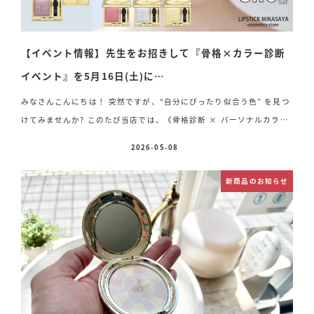
【イベント情報】先生をお招きして『骨格×カラー診断
イベント』を5月16日(土)に…
みなさんこんにちは！ 突然ですが、“自分にぴったり似合う色” を見つ
けてみませんか? このたび当店では、《骨格診断 × パーソナルカラー
診断 イベント》を開催いたします! プロのアーティストの先生に、お一
2026-05-08
投稿日
人おひとりに似合う色を丁寧に選んでいただける特別な機会です
自
分に似合う形・色を知ることで、「垢抜け」と「スタイルアップ」を最
新商品のお知らせ
短で叶えるファッション分析です!メイクはもちろん、お洋服やヘアカ
ラー選びももっと楽しくなりますよ♪ お時間 お一人様 25分参加費
3,850円(税込)先着10名様の限定イベントです! さらに今回は、【エレ
ガンス プレジール アイズ】のプレゼント付き& […]