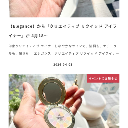
【Elegance】から『クリエイティブ リクイッド アイラ
イナー』が 4月18…
印象クリエイティブ ライナーしなやかなラインで、強調も、ナチュラ
ルも、輝きも エレガンス クリエイティブ リクイッド アイライナ
ー 価格 4,400円(税込) 色数 レギュラー5色 限定1色 容量
2026-04-03
投稿日
0.5ml スマッジプルーフ 皮脂プルーフ 4月18日(土) 新発売
《角
度で変わる輝きを楽しめる METALLIC LINE 》 ⚪︎BZ01.メタリックブ
イベントのお知らせ
ロンズ(コッパー.レッド.イエロー) メタリックブロンズで光を仕込
みきらめきのある立体的な目もとに
《引き締めて存在感を高める
INK LINE》 ⚪︎BK10.ブラ […]