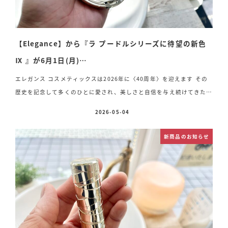
【Elegance】から『ラ プードルシリーズに待望の新色
Ⅸ 』が6月1日(月)…
エレガンス コスメティックスは2026年に〈40周年〉を迎えます その
歴史を記念して多くのひとに愛され、美しさと自信を与え続けてきた
【ラ プードルシリーズ】から2026年 6月1日(月) 待望の《 新色 Ⅸ 》
2026-05-04
投稿日
が誕生します♡ 真珠のツヤ肌、誕生
ラ プードルの新色ひと塗りでト
ーンアップをメイク
エレガンス ラ プードルオート ニュアンス
新商品のお知らせ
〈フェイスパウダー〉 Ⅸ.ルミナス 気品 パールのような輝きで、
気品のある印象に パールのような輝きで肌がトーンアップされ、くす
みのない澄んだ透明感を叶えるカラーまるで内側から光を放つような、
発光感のあるツヤ肌へと仕上げます&# […]