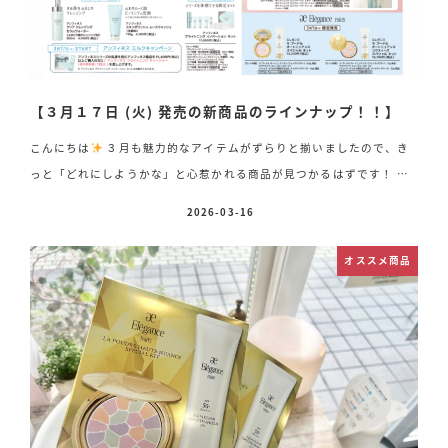
【３月１７日 (火) 発売の新商品のラインナップ！！】
こんにちは
３月も魅力的なアイテムがずらりと揃いましたので、き
っと「どれにしようかな」と心惹かれる商品が見つかるはずです！ 気
になることがございましたら、どうぞお気軽にスタッフまでお声がけく
2026-03-16
投稿日
ださいませ♪ 《新発売の商品ラインアップ》 どの商品も、この季節の
新しい毎日に彩りを添えてくれる特別なアイテムです♪ ぜひ店頭でご
オススメ商品
覧いただき、ご自身にぴったりのアイテムを見つけてくださいね
ス
タッフ一同、皆さまのご来店を心よりお待ちしております