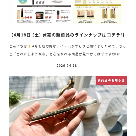
【4月18日 (土) 発売の新商品のラインナップはコチラ!】
こんにちは
4月も魅力的なアイテムがずらりと揃いましたので、きっ
と「どれにしようかな」と心惹かれる商品が見つかるはずです!気にな
ることがございましたら、どうぞお気軽にスタッフまでお声がけくださ
2026-04-18
投稿日
いませ♪ 《新発売の商品ラインアップ》・アルビオン エクシア ブライ
トニング セレクション R / ER〈限定品のためなくなり次第終了〉 セ
新商品のお知らせ
ット 13,200円(税込) ・アルビオン エクシア アンテリサンス ブライ
ト リフトエマルジョン〈ファンデーション〉 10g 6色 セット価
格 各 14,300円(税込) レフィル 11,000円(税込)・マット付きケー
ス 3,300円(税込) ・ア […]