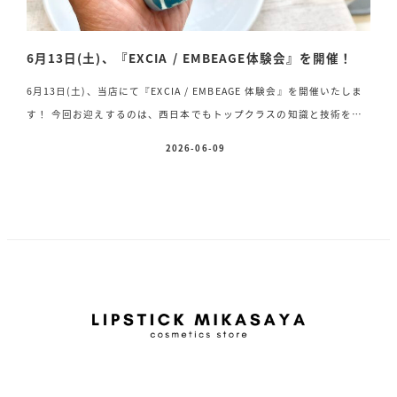
6月13日(土)、『EXCIA / EMBEAGE体験会』を開催！
6月13日(土)、当店にて『EXCIA / EMBEAGE 体験会』を開催いたしま
す！ 今回お迎えするのは、西日本でもトップクラスの知識と技術を持
つビューティアドバイザー、尾形先生
【EXCIA / EMBEAGE】をご愛
2026-06-09
投稿日
用中の方はもちろん、 「気になっているけど、まだ使ったことがな
い…」 「高級ラインだから自分に合うか試してみたい」 「どの商品
を選べばいいかわからない」 そんな方にもぴったりの体験会です
♪EXCIAは、実際にお肌で体感してこそ魅力が伝わるブランド 特に話
題の・ブライトニング イマキュレート セラム Z・シリウス スターブラ
イト セラム は、ぜひ一度ご自身のお肌 […]