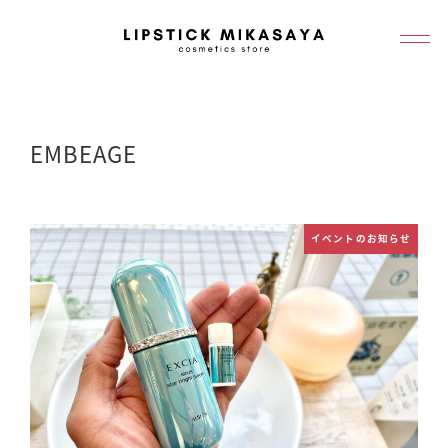
メ
イ
ン
コ
ン
EMBEAGE
テ
ン
ツ
イベントのお知らせ
へ
移
動