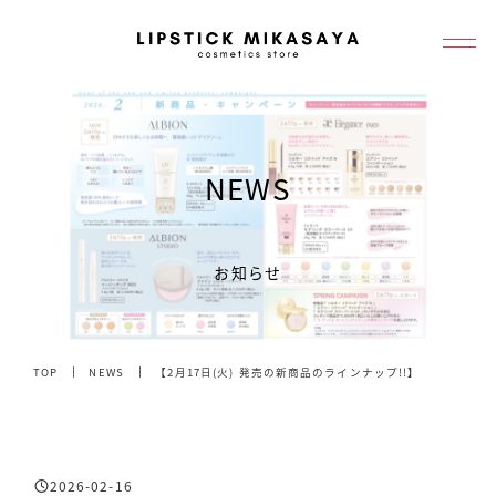
メ
イ
ン
コ
ン
NEWS
テ
ン
ツ
お知らせ
へ
移
動
TOP
NEWS
【2月17日(火) 発売の新商品のラインナップ!!】
2026-02-16