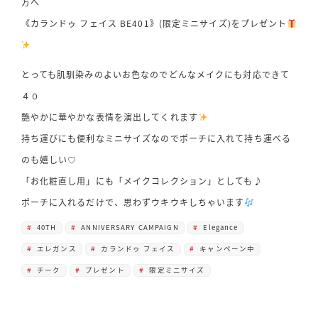
方へ
《カランドゥ フェイス BE401》(限定ミニサイズ)をプレゼント
とっても肌馴染みのよいお色なのでどんなメイクにも対応できて
４０
艶やかに華やかな表情を演出してくれます
持ち運びにも便利なミニサイズなのでポーチに入れて持ち運べる
のも嬉しい♡
「お化粧直し用」にも「メイクコレクション」としても♪
ポーチに入れるだけで、思わずウキウキしちゃいます
40TH
ANNIVERSARY CAMPAIGN
Elegance
エレガンス
カランドゥ フェイス
キャンペーン中
チーク
プレゼント
限定ミニサイズ