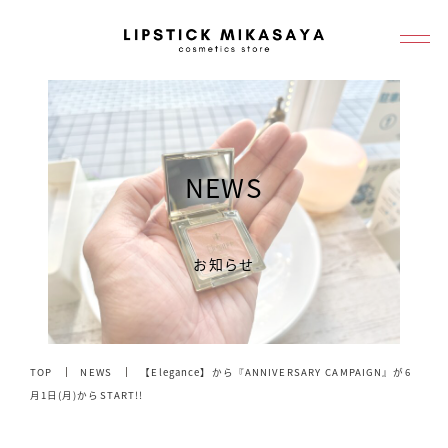
メ
イ
ン
コ
ン
テ
NEWS
ン
ツ
へ
お知らせ
移
動
TOP
NEWS
【Elegance】から『ANNIVERSARY CAMPAIGN』が6
月1日(月)からSTART!!