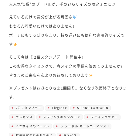
大人気“1番”のプードルが、手のひらサイズの限定ミニに♡
見ているだけで気分が上がる可愛さ
もちろん可愛いだけではありません!
ポーチにもすっぽり収まり、持ち運びにも便利な実用的サイズで
す
そして今は《 2倍スタンプデー 》開催中!
このお得なタイミングで、春メイクの準備を始めてみませんか?
皆さまのご来店を心よりお待ちしております
※プレゼントはおひとりさま1回限り。なくなり次第終了となりま
す。
2倍スタンプデー
Elegance
SPRING CAMPAIGN
エレガンス
スプリングキャンペーン
フェイスパウダー
ミニサイズのプードル
ラ プードル オートニュアンス I
数量限定のためお早めに
春メイク