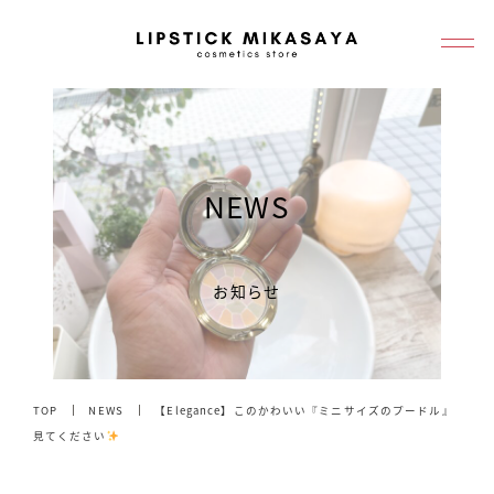
メ
イ
ン
コ
ン
テ
NEWS
ン
ツ
へ
お知らせ
移
動
TOP
NEWS
【Elegance】このかわいい『ミニサイズのプードル』
見てください