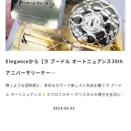
ト!153通りのパターンが楽しめます
しっとりとしたウェッ […]
Eleganceから【ラ プードル オートニュアンス35th
アニバーサリーケー…
輝くような透明感と、多彩なカラーで美しさと気品を纏うラ プード
ル オートニュアンス
スワロフスキー.クリスタルの輝きを贅沢に散
りばめた35周年を記念したプレミアムなアニバーサリーケースが6月
2025-05-01
投稿日
1日(日)限定発売♡
♦️
エレガンスラ プードル オートニュアンス35th
アニバーサリーケース価格 3,850円(税込)専用パフ、ケース付き エ
レガンスのロゴの周りにホワイトスワロフスキーが30粒
イエロー