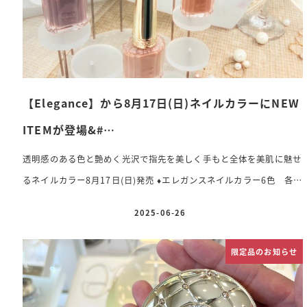
【Elegance】から8月17日(日)ネイルカラーにNEW
ITEMが登場&#…
透明感のある色と艶めく光沢で指先を美しく手もと全体を美肌に魅せ
るネイルカラー8月17日(日)発売
♦️
エレガンスネイルカラー6色 各
3,850円(税込) 01. 深みのあるアプリコットオレンジ02. リュスクな
2025-06-26
投稿日
光沢のサテンベージュ03. 温かみのあるピュアオレンジ04. 愛らしい
甘さのあるソフトピンク05. エレガントでしなやかなダスティピンク
限定品のお知らせ
06. やさしさと落ち着きのスモーキーピンク 手もとの印象を自在にア
ップさせ、手肌の美しさを際立たせるネイルアイテムが新登場色と質