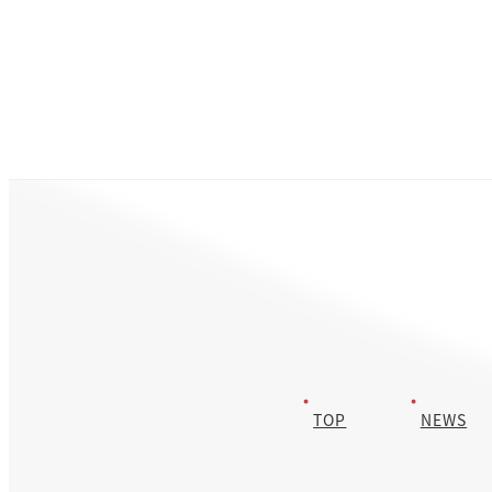
投
るラウンドブリリアントカットをモチーフにした、ホリデーシーズン
らしいきらめきを宿した特別なデザイン。 今しか手に入らないプレ
稿
ミアムをこの機会をどうぞお見逃しなく♡ ※数に限りがございま
す。なくなり次第終了とさせていただきます。どうぞお早めに。
の
ペ
ー
ジ
送
TOP
NEWS
り