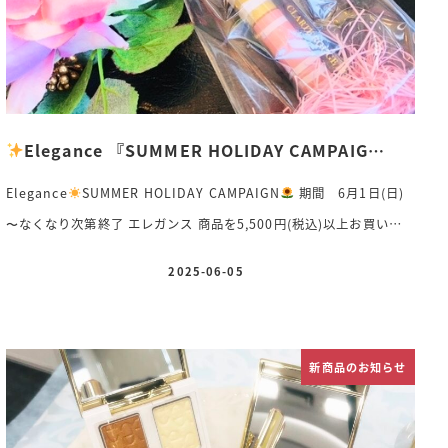
Elegance 『SUMMER HOLIDAY CAMPAIG…
Elegance
SUMMER HOLIDAY CAMPAIGN
期間 6月1日(日)
〜なくなり次第終了 エレガンス 商品を5,500円(税込)以上お買い上
げの方にプレミアム『クラルテルージュビジュー02(ミニサイズ)』を
2025-06-05
投稿日
差し上げます
ぷるんとうるおい、宝石のように唇を輝かせる
『クラルテルージュビジュー』のミニサイズ★02(1.7g)をプレゼン
ト
ピンクベージュのフェミニンで愛らしいルージュをイメージした
新商品のお知らせ
パッケージにホワイトのボーダーをあしらった、メイクの気分を高め
てくれる特別なデザイン&#x1 […]