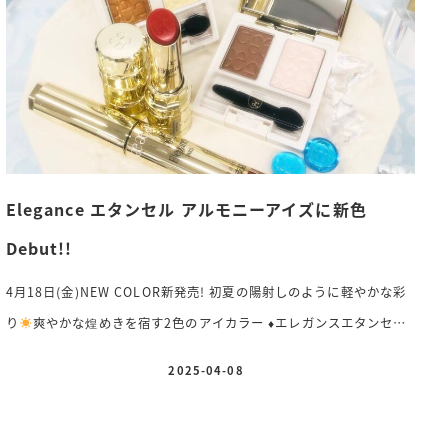
Elegance エタンセル アルモニーアイズに新色
Debut!!
4月18日(金)NEW COLOR新発売! 初夏の陽射しのように軽やかな彩
り
爽やかな煌めきを宿す2色のアイカラー
♦️
エレガンスエタンセル
アルモニーアイズ〈アイカラー〉新2種(全3種)各 3,850円(税込)
2025-04-08
投稿日
NEW COLOR⚪︎04. やわらかい光を纏った朗らかな目もとに⚪︎05. 抜
け感のあるヌーディな目もとに 太陽のような温かみと華やかさふん
わり仕上げるフィルムタイプのマスカラ
♦️
エレガンスグラヴィティレ