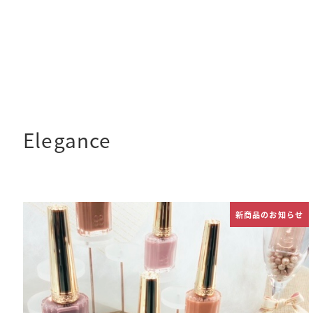
メ
イ
ン
コ
ン
Elegance
テ
ン
ツ
へ
新商品のお知らせ
移
動