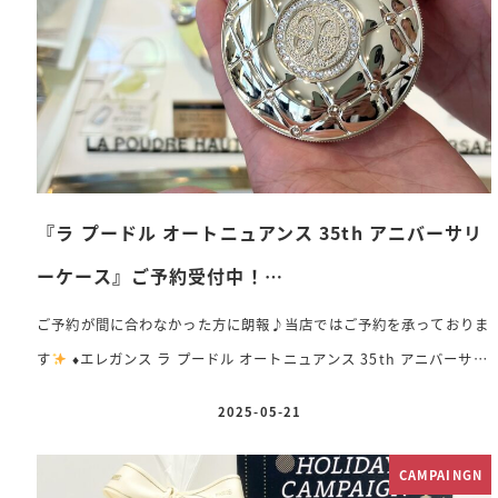
感を楽しみながら、気分で指先をニュアンスチェンジ
〈BASE〉
♦& […]
『ラ プードル オートニュアンス 35th アニバーサリ
ーケース』ご予約受付中！…
ご予約が間に合わなかった方に朗報♪当店ではご予約を承っておりま
す
♦️
エレガンス ラ プードル オートニュアンス 35th アニバーサリ
ーケース 価格：3,850円（税込） 専用パフ・ケース付き ホワイトス
2025-05-21
投稿日
ワロフスキー30粒とイエロークリスタル12粒が美しく輝く、 まるで
ジュエリーのような上質感あふれるデザインです。 6月1日（日）限
CAMPAINGN
定発売となっております。 数量に限りがございますので、ぜひお早