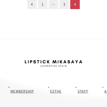
1
…
3
4
MEMBERSHIP
ESTHE
STAFF
A