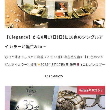
【Elegance】から8月17日(日)に18色のシングルア
イカラーが誕生&#x…
彩りと輝きぐしっとり密着フィット!瞳に存在感を宿す【18色のシン
グルアイカラー】誕生
2025年8月17日(日)発売
♦️
エレガンスプレ
ジール アイズ〈アイカラー〉価格 3,850円(税込)色数 18色容
2025-06-25
投稿日
量 2.4g香り オリエンタルフローラル ♡色と輝きで印象的な奥行
きのある目もとへ♡クリアな発色となめらかな質感をひと塗りで♡高
新商品のお知らせ
密着なパウダーがまぶたに溶けこみ美しさがヨレずにつづく 淡い色
から深い色まで豊富なカラーバリエーションで自分好みにセレク