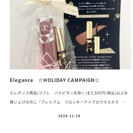
めにお問い合わせくださいませ。 気になっていた方、他店でご予約
が間に合わなかった方も、この機会にぜひご検討ください
☎&#xf
[…]
Elegance ☆HOLIDAY CAMPAIGN☆
エレガンス商品(コフレ パルピタンを除く)を5,500円(税込)以上お
買い上げの方に『プレミアム フロッキーアイブロウマスカラ
WN50(ミニサイズ)』を差し上げます
期間 11月1日(金)〜なく
2024-11-19
投稿日
なり次第終了 人気アイテム『フロッキーアイブロウマスカラ』のミ
ニサイズ。パッケージは、ダイヤモンドがもっとも輝くといわれてい